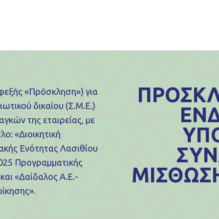
ΠΡΟΣΚΛ
εξής «Πρόσκληση») για
τικού δικαίου (Σ.Μ.Ε.)
ΕΝΔ
ναγκών της εταιρείας, με
ΥΠ
λο: «Διοικητική
ακής Ενότητας Λασιθίου
ΣΥΝ
2025 Προγραμματικής
ΜΙΣΘΩΣΗ
αι «Δαίδαλος Α.Ε.-
ίκησης».