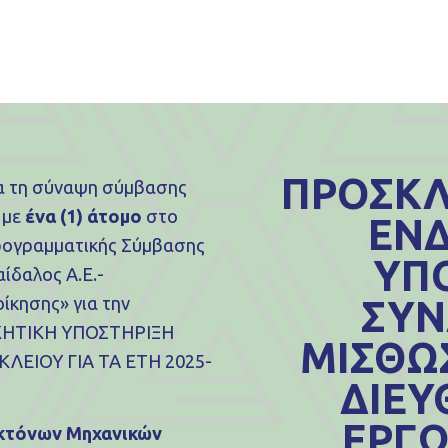
ΠΡΟΣΚΛ
α τη σύναψη σύμβασης
 με
ένα (1) άτομο
στο
ΕΝΔ
Προγραμματικής Σύμβασης
ΥΠ
ίδαλος Α.Ε.-
ίκησης» για την
ΣΥΝ
ΟΙΚΗΤΙΚΗ ΥΠΟΣΤΗΡΙΞΗ
ΜΙΣΘΩΣ
ΛΕΙΟΥ ΓΙΑ ΤΑ ΕΤΗ 2025-
ΔΙΕΥ
ΕΡΓΩ
κτόνων Μηχανικών