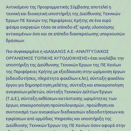
Αντικείμενο της Προγραμματικής Σύμβασης αποτελεί η
τεχνική και διοικητική υποστήριξη της ∆ιεύθυνσης Τεχνικών
Έργων ΠΕ Χανιών της Περιφέρειας Κρήτης σε ένα ευρύ
φάσμα ενεργειών τόσο σε επίπεδο εξ’ αρχής υλοποίησης
αντικειμένων όσο και σε επίπεδο διεκπεραίωσης υπαρχουσών
δράσεων.
Πιο συγκεκριμένα η «∆ΑΙ∆ΑΛΟΣ Α.Ε.-ΑΝΑΠΤΥΞΙΑΚΟΣ
ΟΡΓΑΝΙΣΜΟΣ ΤΟΠΙΚΗΣ ΑΥΤΟ∆ΙΟΙΚΗΣΗΣ» έχει αναλάβει την
υποστήριξη της Διεύθυνσης Τεχνικών Έργων της ΠΕ Χανίων
της Περιφέρειας Κρήτης με εξειδίκευση στην ωρίμανση έργων
(αδειοδοτήσεις, πληρότητα φακέλων κ.λπ.), σύνταξη φακέλου
έργου για δημοπράτηση μελέτης, σύνταξη και επικαιροποίηση
αναγκαίων μελετών, σύνταξη Τεχνικών Δελτίων Έργων
(Τ.Δ.Ε.), σύνταξη εκθέσεων κατάστασης ωριμότητας των
έργων, επικαιροποίηση προϋπολογισμών , προώθηση και
συντονισμό των αναγκαίων διαδικασιών αδειοδοτήσεων και
εγκρίσεων από αρμόδιες Υπηρεσίες και υποστήριξη της
Διεύθυνσης Τεχνικών Έργων της ΠΕ Χανίων όσον αφορά στην