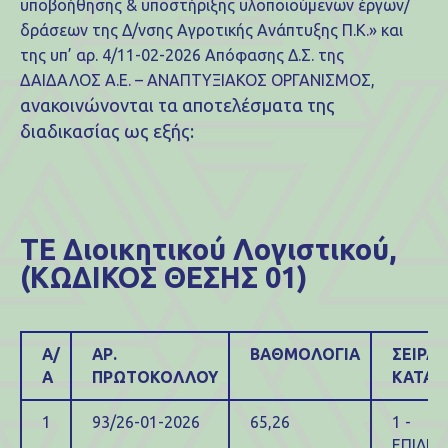
υποβοήθησης & υποστήριξης υλοποιούμενων έργων/
δράσεων της Δ/νσης Αγροτικής Ανάπτυξης Π.Κ.» και
της υπ’ αρ. 4/11-02-2026 Απόφασης Δ.Σ. της
ΔΑΙΔΑΛΟΣ Α.Ε. – ΑΝΑΠΤΥΞΙΑΚΟΣ ΟΡΓΑΝΙΣΜΟΣ,
ανακοινώνονται τα αποτελέσματα της
διαδικασίας ως εξής:
ΤΕ Διοικητικού Λογιστικού,
(ΚΩΔΙΚΟΣ ΘΕΣΗΣ 01)
Α/
ΑΡ.
ΒΑΘΜΟΛΟΓΙΑ
ΣΕΙΡΑ
Α
ΠΡΩΤΟΚΟΛΛΟΥ
ΚΑΤΑΤ
1
93/26-01-2026
65,26
1 -
ΕΠΙΛΕΓ